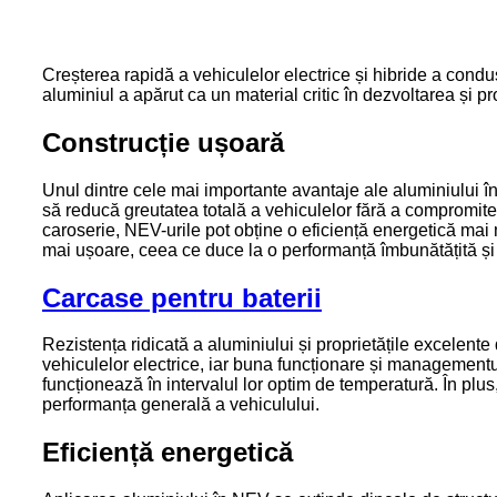
Creșterea rapidă a vehiculelor electrice și hibride a condus
aluminiul a apărut ca un material critic în dezvoltarea și 
Construcție ușoară
Unul dintre cele mai importante avantaje ale aluminiului în
să reducă greutatea totală a vehiculelor fără a compromite i
caroserie, NEV-urile pot obține o eficiență energetică mai m
mai ușoare, ceea ce duce la o performanță îmbunătățită și 
Carcase pentru baterii
Rezistența ridicată a aluminiului și proprietățile excelente
vehiculelor electrice, iar buna funcționare și managementul
funcționează în intervalul lor optim de temperatură. În plus,
performanța generală a vehiculului.
Eficiență energetică