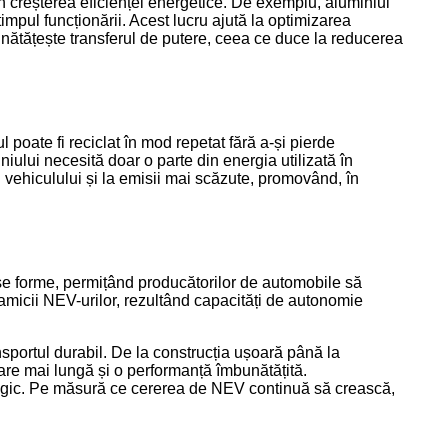
n creșterea eficienței energetice. De exemplu, aluminiul
timpul funcționării. Acest lucru ajută la optimizarea
bunătățește transferul de putere, ceea ce duce la reducerea
 poate fi reciclat în mod repetat fără a-și pierde
iului necesită doar o parte din energia utilizată în
 vehiculului și la emisii mai scăzute, promovând, în
erse forme, permițând producătorilor de automobile să
namicii NEV-urilor, rezultând capacități de autonomie
nsportul durabil. De la construcția ușoară până la
ulare mai lungă și o performanță îmbunătățită.
ecologic. Pe măsură ce cererea de NEV continuă să crească,