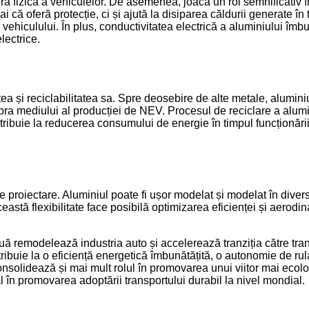
ra fizică a vehiculelor. De asemenea, joacă un rol semnificativ î
i că oferă protecție, ci și ajută la disiparea căldurii generate în 
a vehiculului. În plus, conductivitatea electrică a aluminiului îm
lectrice.
a și reciclabilitatea sa. Spre deosebire de alte metale, aluminiul
pra mediului al producției de NEV. Procesul de reciclare a alumin
tribuie la reducerea consumului de energie în timpul funcționării
 de proiectare. Aluminiul poate fi ușor modelat și modelat în div
stă flexibilitate face posibilă optimizarea eficienței și aerodi
nouă remodelează industria auto și accelerează tranziția către tra
ntribuie la o eficiență energetică îmbunătățită, o autonomie de r
îi consolidează și mai mult rolul în promovarea unui viitor mai 
l în promovarea adoptării transportului durabil la nivel mondial.