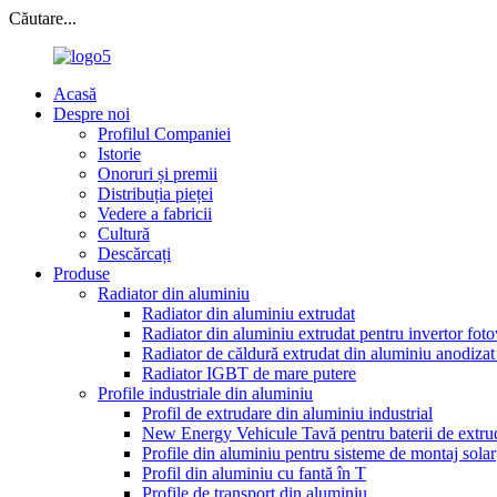
Căutare...
Acasă
Despre noi
Profilul Companiei
Istorie
Onoruri și premii
Distribuția pieței
Vedere a fabricii
Cultură
Descărcați
Produse
Radiator din aluminiu
Radiator din aluminiu extrudat
Radiator din aluminiu extrudat pentru invertor foto
Radiator de căldură extrudat din aluminiu anodizat
Radiator IGBT de mare putere
Profile industriale din aluminiu
Profil de extrudare din aluminiu industrial
New Energy Vehicule Tavă pentru baterii de extru
Profile din aluminiu pentru sisteme de montaj solar
Profil din aluminiu cu fantă în T
Profile de transport din aluminiu