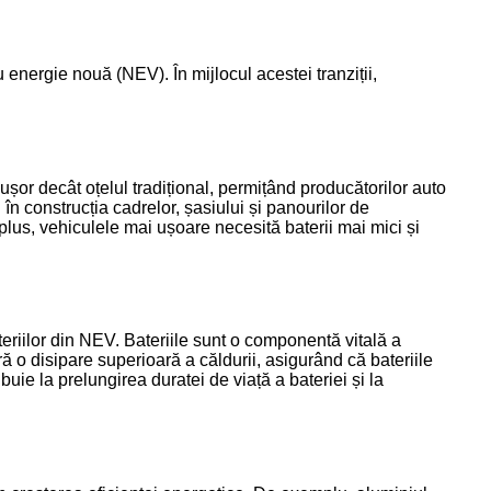
 energie nouă (NEV). În mijlocul acestei tranziții,
șor decât oțelul tradițional, permițând producătorilor auto
în construcția cadrelor, șasiului și panourilor de
 plus, vehiculele mai ușoare necesită baterii mai mici și
ateriilor din NEV. Bateriile sunt o componentă vitală a
ă o disipare superioară a căldurii, asigurând că bateriile
buie la prelungirea duratei de viață a bateriei și la