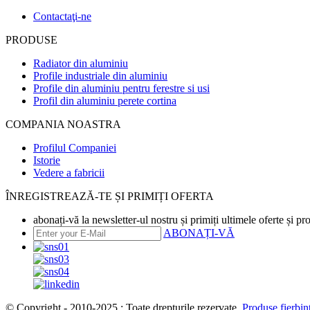
Contactaţi-ne
PRODUSE
Radiator din aluminiu
Profile industriale din aluminiu
Profile din aluminiu pentru ferestre si usi
Profil din aluminiu perete cortina
COMPANIA NOASTRA
Profilul Companiei
Istorie
Vedere a fabricii
ÎNREGISTREAZĂ-TE ȘI PRIMIȚI OFERTA
abonați-vă la newsletter-ul nostru și primiți ultimele oferte și pr
ABONAȚI-VĂ
© Copyright - 2010-2025 : Toate drepturile rezervate.
Produse fierbinț