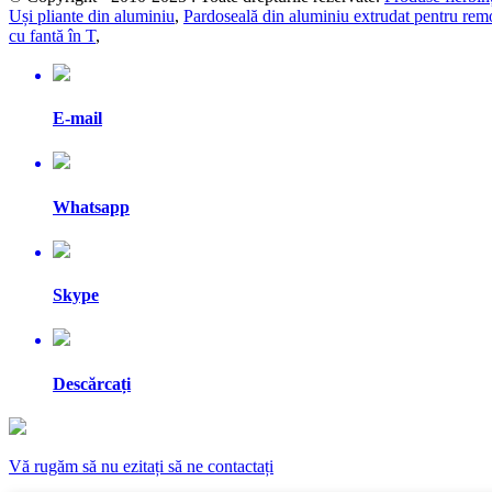
Uși pliante din aluminiu
,
Pardoseală din aluminiu extrudat pentru rem
cu fantă în T
,
E-mail
Whatsapp
Skype
Descărcați
Vă rugăm să nu ezitați să ne contactați