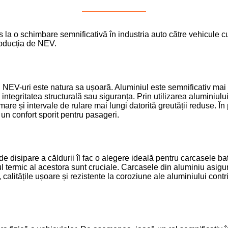
 la o schimbare semnificativă în industria auto către vehicule cu
producția de NEV.
 NEV-uri este natura sa ușoară. Aluminiul este semnificativ mai u
ntegritatea structurală sau siguranța. Prin utilizarea aluminiului 
are și intervale de rulare mai lungi datorită greutății reduse. În
un confort sporit pentru pasageri.
 de disipare a căldurii îl fac o alegere ideală pentru carcasele b
 termic al acestora sunt cruciale. Carcasele din aluminiu asigur
 calitățile ușoare și rezistente la coroziune ale aluminiului contri