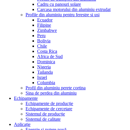
Cadru cu panouri solare
Carcasa motorului din aluminiu extrudat
Profile din aluminiu pentru ferestre si usi
Ecuador
Filipine
Zimbabwe
Peru
Bolivia
Chile
Costa Rica
Africa de Sud
Dominica
Nigeria
Tailanda
Israel
Columbia
Profil din aluminiu perete cortina
Sina de perdea din aluminiu
Echipamente
Echipamente de producție
Echipamente de cercetare
Sistemul de producție
Sistemul de calitate
Aplicație
Energie și putere nouă