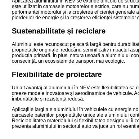
Aplicarea aluminiului în NEV se extinde dincolo de structu
este utilizat în carcasele motoarelor electrice, care nu numa
performanței motorului și la creșterea eficienței generale 
pierderilor de energie și la creșterea eficienței sistemelor e
Sustenabilitate și reciclare
Aluminiul este recunoscut pe scară largă pentru durabilitate
proprietățile originale, reducând semnificativ impactul asu
producția primară. În plus, natura ușoară a aluminiului con
consecință, un ecosistem de transport mai ecologic.
Flexibilitate de proiectare
Un alt avantaj al aluminiului în NEV este flexibilitatea sa
creeze modele inovatoare și aerodinamice de vehicule. Acea
îmbunătățite și rezistență redusă.
Aplicațiile largi ale aluminiului în vehiculele cu energie 
carcasele bateriilor, proprietățile unice ale aluminiului co
Reciclabilitatea materialului și flexibilitatea designului 
prezența aluminiului în sectorul auto va juca un rol esenția