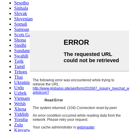
Sesotho
Sinhala
Slovak
Slovenian
Somali
Samoan
Scots Gaelic
Shona
Sindhi
Sundanese
Swahili
Tajik
Tamil
Telugu
Thai
Ukrainian
Urdu
Uzbek
Vietnamese
Welsh
Xhosa
Yiddish
Yoruba
Zulu
Kinyarwanda