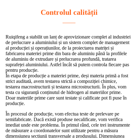
Controlul calității
Ruiqifeng a stabilit un lanț de aprovizionare complet al industriei
de prelucrare a aluminiului și un sistem complet de management
al producției și operațiunilor, de la proiectarea matriței și
fabricarea materiei prime din bara de aluminiu până la profilele
de aluminiu de extrudare și prelucrarea profundă, tratarea
suprafeței aluminiului. Astfel încât să putem controla fiecare pas
pentru producție.
În etapa de producție a materiei prime, deși materia primă a fost
strict auditată, avem testarea strictă a compoziției chimice,
testarea macrostructurii și testarea microstructurii. În plus, vom
testa cu siguranță conținutul de hidrogen al materiilor prime.
Doar materiile prime care sunt testate și calificate pot fi puse în
producție.
În procesul de producție, vom efectua teste de prelevare pe
semifabricate. Dacă există produse necalificate, vom verifica
imediat unde este problema. În primul rând, cele trei instrumente
de măsurare a coordonatelor sunt utilizate pentru a măsura
dimensiunea secțiunii transversale a produsului. Dimensiunea