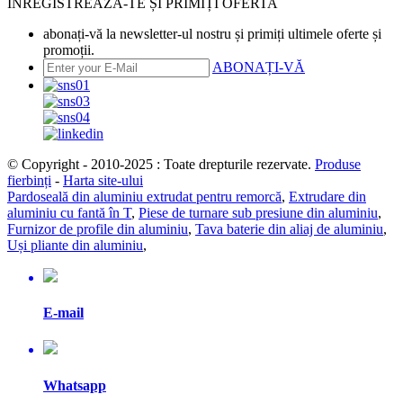
ÎNREGISTREAZĂ-TE ȘI PRIMIȚI OFERTA
abonați-vă la newsletter-ul nostru și primiți ultimele oferte și
promoții.
ABONAȚI-VĂ
© Copyright - 2010-2025 : Toate drepturile rezervate.
Produse
fierbinți
-
Harta site-ului
Pardoseală din aluminiu extrudat pentru remorcă
,
Extrudare din
aluminiu cu fantă în T
,
Piese de turnare sub presiune din aluminiu
,
Furnizor de profile din aluminiu
,
Tava baterie din aliaj de aluminiu
,
Uși pliante din aluminiu
,
E-mail
Whatsapp