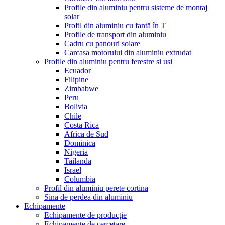
Profile din aluminiu pentru sisteme de montaj
solar
Profil din aluminiu cu fantă în T
Profile de transport din aluminiu
Cadru cu panouri solare
Carcasa motorului din aluminiu extrudat
Profile din aluminiu pentru ferestre si usi
Ecuador
Filipine
Zimbabwe
Peru
Bolivia
Chile
Costa Rica
Africa de Sud
Dominica
Nigeria
Tailanda
Israel
Columbia
Profil din aluminiu perete cortina
Sina de perdea din aluminiu
Echipamente
Echipamente de producție
Echipamente de cercetare