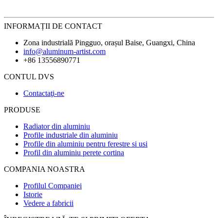
INFORMAȚII DE CONTACT
Zona industrială Pingguo, orașul Baise, Guangxi, China
info@aluminum-artist.com
+86 13556890771
CONTUL DVS
Contactaţi-ne
PRODUSE
Radiator din aluminiu
Profile industriale din aluminiu
Profile din aluminiu pentru ferestre si usi
Profil din aluminiu perete cortina
COMPANIA NOASTRA
Profilul Companiei
Istorie
Vedere a fabricii