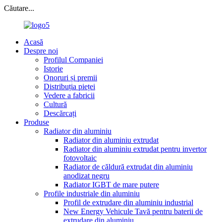
Căutare...
Acasă
Despre noi
Profilul Companiei
Istorie
Onoruri și premii
Distribuția pieței
Vedere a fabricii
Cultură
Descărcați
Produse
Radiator din aluminiu
Radiator din aluminiu extrudat
Radiator din aluminiu extrudat pentru invertor
fotovoltaic
Radiator de căldură extrudat din aluminiu
anodizat negru
Radiator IGBT de mare putere
Profile industriale din aluminiu
Profil de extrudare din aluminiu industrial
New Energy Vehicule Tavă pentru baterii de
extrudare din aluminiu